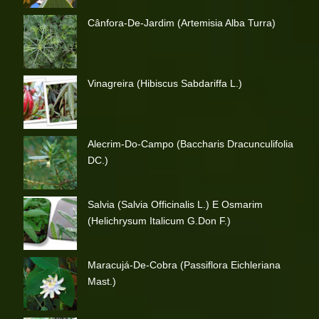
Cânfora-De-Jardim (Artemisia Alba Turra)
Vinagreira (Hibiscus Sabdariffa L.)
Alecrim-Do-Campo (Baccharis Dracunculifolia
DC.)
Salvia (Salvia Officinalis L.) E Osmarim
(Helichrysum Italicum G.Don F.)
Maracujá-De-Cobra (Passiflora Eichleriana
Mast.)