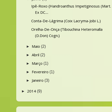
Ipê-Roxo {Handroanthus Impetiginosus (Mart.
Ex DC....
Conta-De-Lágrima (Coix Lacryma-Jobi L.)
Orelha-De-Onça {Tibouchina Heteromalla
(D.Don) Cogn.}
Maio
►
(2)
Abril
►
(2)
Março
►
(1)
Fevereiro
►
(1)
Janeiro
►
(3)
2014
►
(9)