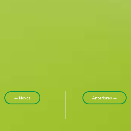
← Novos
Anteriores →