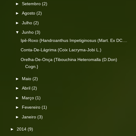
►
Setembro
(2)
►
Agosto
(2)
►
Julho
(2)
▼
Junho
(3)
Ipê-Roxo {Handroanthus Impetiginosus (Mart. Ex DC....
Conta-De-Lágrima (Coix Lacryma-Jobi L.)
Orelha-De-Onça {Tibouchina Heteromalla (D.Don)
Cogn.}
►
Maio
(2)
►
Abril
(2)
►
Março
(1)
►
Fevereiro
(1)
►
Janeiro
(3)
►
2014
(9)