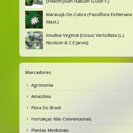
(Helichrysum Italicum G.Don F.)
Maracujá-De-Cobra (Passiflora Eichleriana
Mast.)
Insulina-Vegetal {Cissus Verticillata (L.)
Nicolson & C.E.Jarvis}
Marcadores
Agronomia
Amazônia
Flora Do Brasil
Hortaliças Não Convencionais
Plantas Medicinais