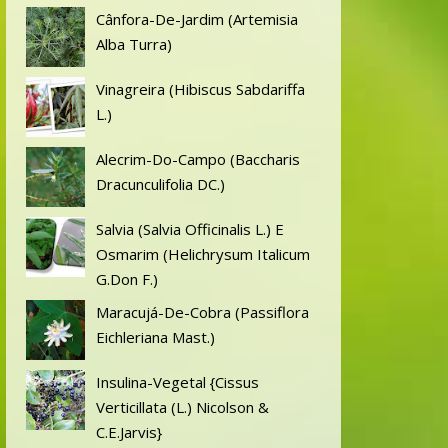
Cânfora-De-Jardim (Artemisia
Alba Turra)
Vinagreira (Hibiscus Sabdariffa
L.)
Alecrim-Do-Campo (Baccharis
Dracunculifolia DC.)
Salvia (Salvia Officinalis L.) E
Osmarim (Helichrysum Italicum
G.Don F.)
Maracujá-De-Cobra (Passiflora
Eichleriana Mast.)
Insulina-Vegetal {Cissus
Verticillata (L.) Nicolson &
C.E.Jarvis}