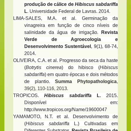
produção de cálice de
Hibiscus sabdariffa
L
. Universidade Federal de Lavras. 2014.
LIMA-SALES, M.A. et al. Germinação da
vinagreira em função de cinco níveis de
salinidade da água de irrigação.
Revista
Verde de Agroecologia e
Desenvolvimento Sustentável
, 9(1), 68-74,
2014.
OLIVEIRA, C.A. et al. Progresso da seca da haste
(
Botrytis cinerea
) do hibisco (
Hibiscus
sabdariffa
) em quatro épocas e dois métodos
de plantio.
Summa Phytopathologica
,
39(2), 110-116, 2013.
TROPICOS.
Hibiscus sabdariffa
L.
2015.
Disponível em:
http://www.tropicos.org/Name/19600047
YAMAMOTO, N.T. et al.
Desenvolvimento de
(
Hibiscus sabdariffa
L.) Cultivadas em
Diferentes Substratos.
Revista Brasileira de