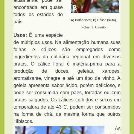
atualmente, pode ser
encontrada em quase
todos os estados do
A) Botão floral; B) Cálice (fruto).
país.
Fotos: J. Camillo.
Usos:
É uma espécie
de múltiplos usos. Na alimentação humana suas
folhas e cálices são empregados como
ingredientes da culinária regional em diversos
pratos. O cálice floral é matéria-prima para a
produção de doces, geleias, xaropes,
aromatizante, vinagre e até um tipo de vinho. A
geleia apresenta sabor ácido, porém delicioso, e
pode ser consumida com pães, torradas ou com
pratos salgados. Os cálices colhidos e secos em
temperatura de até 43°C, podem ser consumidos
na forma de chá, da mesma forma que outros
Hibiscos.
As