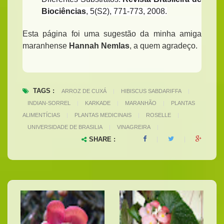
Biociências
, 5(S2), 771-773, 2008.
Esta página foi uma sugestão da minha amiga
maranhense
Hannah Nemlas
, a quem agradeço.
TAGS :
ARROZ DE CUXÁ
|
HIBISCUS SABDARIFFA
|
INDIAN-SORREL
|
KARKADE
|
MARANHÃO
|
PLANTAS
ALIMENTÍCIAS
|
PLANTAS MEDICINAIS
|
ROSELLE
|
UNIVERSIDADE DE BRASILIA
|
VINAGREIRA
|
SHARE :