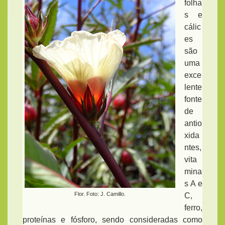
folha
s e
cálic
es
são
uma
exce
lente
fonte
de
antio
xida
ntes,
vita
mina
s A e
Flor. Foto: J. Camillo.
C,
ferro,
proteínas e fósforo, sendo consideradas como