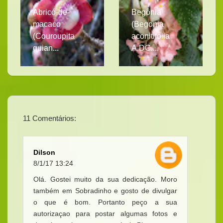
Abricó-de-
Begônia
macaco
(Begonia
(Couroupita
aconitifolia
guian...
A.DC....
11 Comentários:
Dilson
8/1/17 13:24
Olá. Gostei muito da sua dedicação. Moro
também em Sobradinho e gosto de divulgar
o que é bom. Portanto peço a sua
autorizaçao para postar algumas fotos e