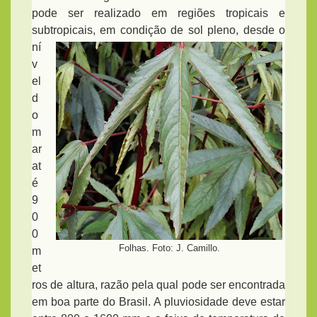
pode ser realizado em regiões tropicais e
subtropicais, em condição
de sol pleno, desde o
ní
v
el
d
o
m
ar
at
é
9
0
0
Folhas. Foto: J. Camillo.
m
et
ros de altura, razão pela qual pode ser
encontrada
em boa parte do Brasil. A pluviosidade deve estar