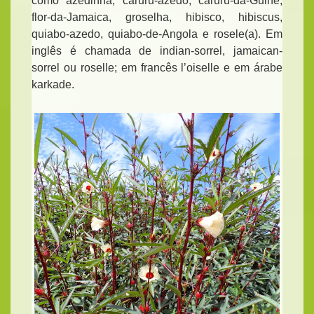
como azedinha, caruru-azedo, caruru-da-Guiné,
flor-da-Jamaica, groselha, hibisco, hibiscus,
quiabo-azedo, quiabo-de-Angola e rosele(a). Em
inglês é chamada de indian-sorrel, jamaican-
sorrel ou roselle; em francês l’oiselle e em árabe
karkade.