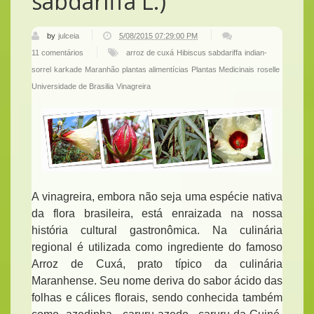
sabdariffa L.)
by
julceia
5/08/2015 07:29:00 PM
11 comentários
arroz de cuxá
Hibiscus sabdariffa
indian-
sorrel
karkade
Maranhão
plantas alimentícias
Plantas Medicinais
roselle
Universidade de Brasilia
Vinagreira
A vinagreira, embora não seja uma espécie nativa
da flora brasileira, está enraizada na nossa
história cultural gastronômica. Na culinária
regional é utilizada como ingrediente do famoso
Arroz de Cuxá, prato típico da culinária
Maranhense. Seu nome deriva do sabor ácido das
folhas e cálices florais, sendo conhecida também