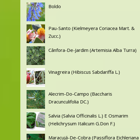
Boldo
Pau-Santo (Kielmeyera Coriacea Mart. &
Zucc.)
Cânfora-De-Jardim (Artemisia Alba Turra)
Vinagreira (Hibiscus Sabdariffa L.)
Alecrim-Do-Campo (Baccharis
Dracunculifolia DC.)
Salvia (Salvia Officinalis L.) E Osmarim
(Helichrysum Italicum G.Don F.)
Maracujá-De-Cobra (Passiflora Eichleriana