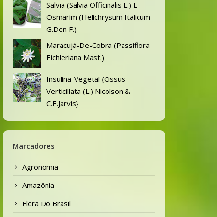
Salvia (Salvia Officinalis L.) E
Osmarim (Helichrysum Italicum
G.Don F.)
Maracujá-De-Cobra (Passiflora
Eichleriana Mast.)
Insulina-Vegetal {Cissus
Verticillata (L.) Nicolson &
C.E.Jarvis}
Marcadores
Agronomia
Amazônia
Flora Do Brasil