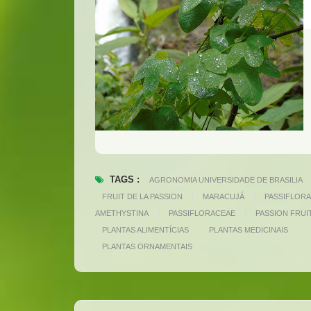
TAGS :
AGRONOMIA UNIVERSIDADE DE BRASILIA
FRUIT DE LA PASSION
|
MARACUJÁ
|
PASSIFLORA
AMETHYSTINA
|
PASSIFLORACEAE
|
PASSION FRUI
PLANTAS ALIMENTÍCIAS
|
PLANTAS MEDICINAIS
|
PLANTAS ORNAMENTAIS
|