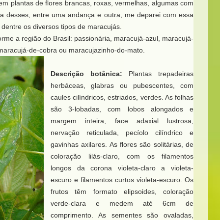
tem plantas de flores brancas, roxas, vermelhas, algumas com
Dia desses, entre uma andança e outra, me deparei com essa
 dentre os diversos tipos de maracujás.
rme a região do Brasil: passionária, maracujá-azul, maracujá-
maracujá-de-cobra ou maracujazinho-do-mato.
Descrição botânica:
Plantas trepadeiras
herbáceas, glabras ou pubescentes, com
caules cilíndricos, estriados, verdes. As folhas
são 3-lobadas, com lobos alongados e
margem inteira, face adaxial lustrosa,
nervação reticulada, pecíolo cilíndrico e
gavinhas axilares. As flores são solitárias, de
coloração lilás-claro, com os filamentos
longos da corona violeta-claro a violeta-
escuro e filamentos curtos violeta-escuro. Os
frutos têm formato elipsoides, coloração
verde-clara e medem até 6cm de
comprimento. As sementes são ovaladas,