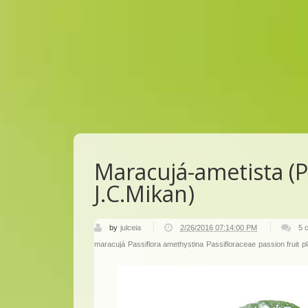
Maracujá-ametista (P
J.C.Mikan)
by
julceia
2/26/2016 07:14:00 PM
5 
maracujá
Passiflora amethystina
Passifloraceae
passion fruit
p