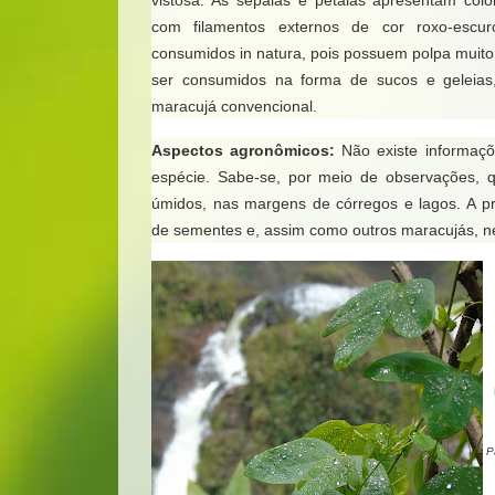
vistosa. As sépalas e pétalas apresentam color
com filamentos externos de cor roxo-escu
consumidos in natura, pois possuem polpa mui
ser consumidos na forma de sucos e geleia
maracujá convencional.
Aspectos agronômicos:
Não existe informaçõ
espécie. Sabe-se, por meio de observações, q
úmidos, nas margens de córregos e lagos. A p
de sementes e, assim como outros maracujás, ne
FLOR
F
Pas