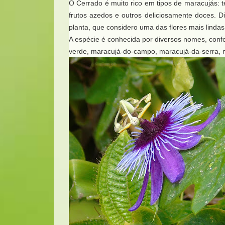
O Cerrado é muito rico em tipos de maracujás: 
frutos azedos e outros deliciosamente doces. 
planta, que considero uma das flores mais lindas
A espécie é conhecida por diversos nomes, confo
verde, maracujá-do-campo, maracujá-da-serra, 