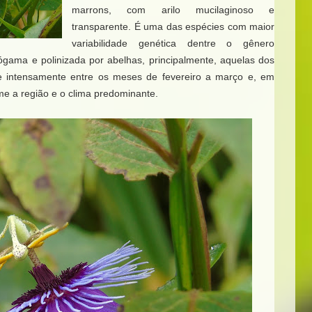
marrons, com arilo mucilaginoso e
transparente. É uma das espécies com maior
variabilidade genética dentre o gênero
gama e polinizada por abelhas, principalmente, aquelas dos
ce intensamente entre os meses de fevereiro a março e, em
e a região e o clima predominante.