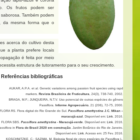
ação lápis-lazúli e corona
ro. Os frutos podem ser
to saborosa. Também podem
s, da mesma forma que o
es acerca do cultivo desta
ue a planta prefere locais
ropagação é feita por meio
cessita estrutura de tutoramento para o seu crescimento.
Referências bibliográficas
AUKAR, A.P.A. et al. Genetic variations among passion fruit species using rapd
markers.
Revista Brasileira de Fruticultura
, 24(3), 738-740, 2002.
BRAGA, M.F.; JUNQUEIRA, N.T.V. Uso potencial de outras espécies do gênero
Passiflora.
Informe Agropecuário
, 21 (206), 72-75, 2000.
A RS. Flora digital do Rio Grande do Sul.
Passiflora amethystina
J.C. Mikan –
maracujá-azul
. Disponível em:
Link
. 2016.
LORA SBS.
Passiflora amethystina
- Maracujá-verde
. Disponível em:
Link
. 2016.
siflora
in
Flora do Brasil 2020 em construção
. Jardim Botânico do Rio de Janeiro.
Disponível em:
Link
. Acesso em: 25 Fev. 2016.
KOSCHNITZKE, C.; SAZIMA, M. Biologia floral de cinco espécies de
Passiflora
L.