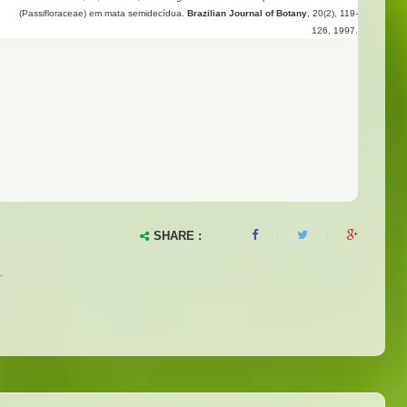
(Passifloraceae) em mata semidecídua.
Brazilian Journal of Botany
, 20(2), 119-
126, 1997.
SHARE :
|
T
|