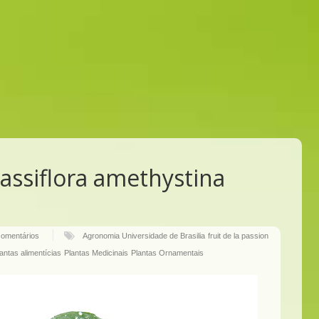
assiflora amethystina
comentários
Agronomia Universidade de Brasilia
fruit de la passion
lantas alimentícias
Plantas Medicinais
Plantas Ornamentais