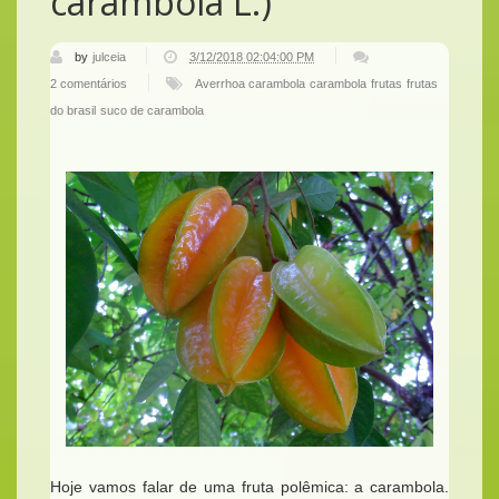
carambola L.)
by
julceia
3/12/2018 02:04:00 PM
2 comentários
Averrhoa carambola
carambola
frutas
frutas
do brasil
suco de carambola
Hoje vamos falar de uma fruta polêmica: a carambola.