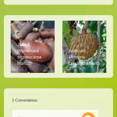
Jatobá
(Hymenaea
Araticum
stigonocarpa
(Annona
Mart....
crassiflora Mart.)
2 Comentários: