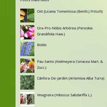
Oiti {Licania Tomentosa (Benth.) Fritsch}
Ora-Pro-Nóbis Arbórea (Pereskia
Grandifolia Haw.)
Boldo
Pau-Santo (Kielmeyera Coriacea Mart. &
Zucc.)
Cânfora-De-Jardim (Artemisia Alba Turra)
Vinagreira (Hibiscus Sabdariffa L.)