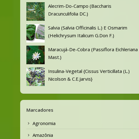
Alecrim-Do-Campo (Baccharis
Dracunculifolia DC.)
Salvia (Salvia Officinalis L.) E Osmarim
(Helichrysum Italicum G.Don F.)
Maracujá-De-Cobra (Passiflora Eichleriana
Mast.)
Insulina-Vegetal {Cissus Verticillata (L.)
Nicolson & C.E.Jarvis}
Marcadores
Agronomia
Amazônia