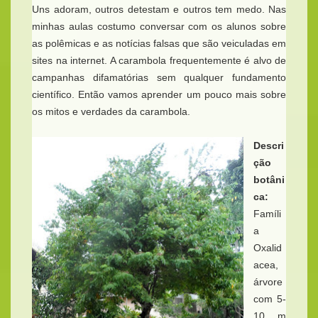
Uns adoram, outros detestam e outros tem medo. Nas
minhas aulas costumo conversar com os alunos sobre
as polêmicas e as notícias falsas que são veiculadas em
sites na internet. A carambola frequentemente é alvo de
campanhas difamatórias sem qualquer fundamento
científico. Então vamos aprender um pouco mais sobre
os mitos e verdades da carambola.
Descri
ção
botâni
ca:
Famíli
a
Oxalid
acea,
árvore
com 5-
10 m