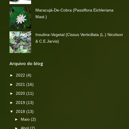
Maracujá-De-Cobra (Passiflora Eichleriana
Mast.)
Insulina-Vegetal {Cissus Verticillata (L.) Nicolson
& C.E.Jarvis}
Arquivo do blog
►
2022
(4)
►
2021
(16)
►
2020
(11)
►
2019
(13)
▼
2018
(13)
►
Maio
(2)
►
Abril
(2)