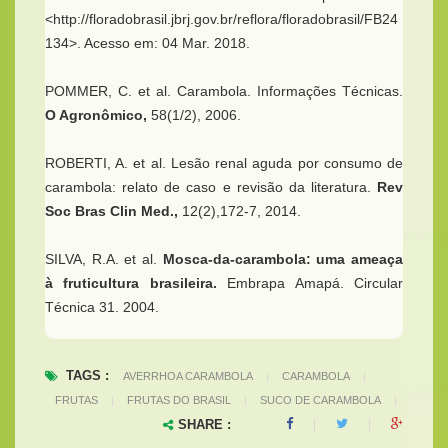
<http://floradobrasil.jbrj.gov.br/reflora/floradobrasil/FB24
134>. Acesso em: 04 Mar. 2018.
POMMER, C. et al. Carambola. Informações Técnicas.
O Agronômico,
58(1/2), 2006.
ROBERTI, A. et al. Lesão renal aguda por consumo de
carambola: relato de caso e revisão da literatura.
Rev
Soc Bras Clin Med.,
12(2),172-7, 2014.
SILVA, R.A. et al.
Mosca-da-carambola: uma ameaça
à fruticultura brasileira.
Embrapa Amapá. Circular
Técnica 31. 2004.
TAGS :
AVERRHOA CARAMBOLA
|
CARAMBOLA
|
FRUTAS
|
FRUTAS DO BRASIL
|
SUCO DE CARAMBOLA
|
SHARE :