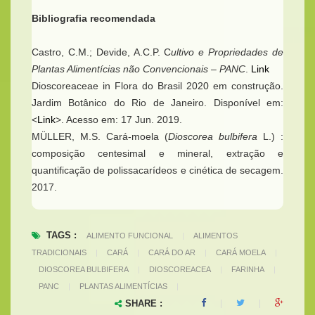
Bibliografia recomendada
Castro, C.M.; Devide, A.C.P. C
ultivo e Propriedades de
Plantas Alimentícias não Convencionais – PANC
.
Link
Dioscoreaceae in Flora do Brasil 2020 em construção.
Jardim Botânico do Rio de Janeiro. Disponível em:
<
Link
>. Acesso em: 17 Jun. 2019.
MÜLLER, M.S. Cará-moela (
Dioscorea bulbifera
L.) :
composição centesimal e mineral, extração e
quantificação de polissacarídeos e cinética de secagem.
2017.
TAGS :
ALIMENTO FUNCIONAL
|
ALIMENTOS
TRADICIONAIS
|
CARÁ
|
CARÁ DO AR
|
CARÁ MOELA
|
DIOSCOREA BULBIFERA
|
DIOSCOREACEA
|
FARINHA
|
PANC
|
PLANTAS ALIMENTÍCIAS
|
SHARE :