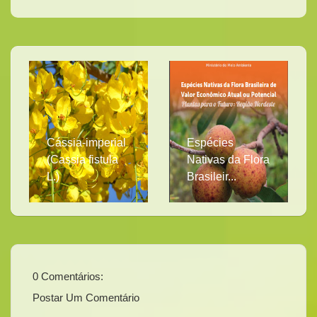
Cássia-imperial
Espécies
(Cassia fistula
Nativas da Flora
L.)
Brasileir...
0 Comentários:
Postar Um Comentário