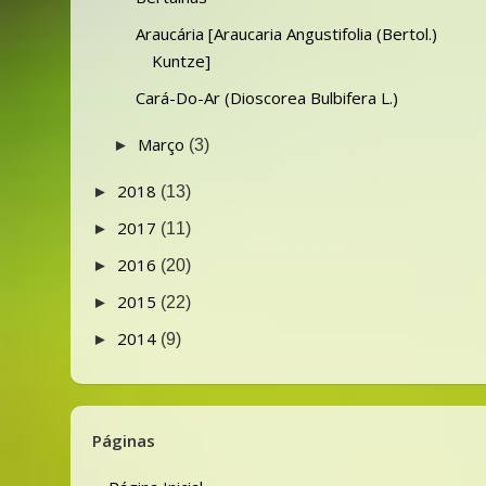
Araucária [Araucaria Angustifolia (Bertol.)
Kuntze]
Cará-Do-Ar (Dioscorea Bulbifera L.)
Março
►
(3)
2018
►
(13)
2017
►
(11)
2016
►
(20)
2015
►
(22)
2014
►
(9)
Páginas