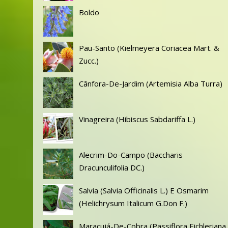
Boldo
Pau-Santo (Kielmeyera Coriacea Mart. &
Zucc.)
Cânfora-De-Jardim (Artemisia Alba Turra)
Vinagreira (Hibiscus Sabdariffa L.)
Alecrim-Do-Campo (Baccharis
Dracunculifolia DC.)
Salvia (Salvia Officinalis L.) E Osmarim
(Helichrysum Italicum G.Don F.)
Maracujá-De-Cobra (Passiflora Eichleriana