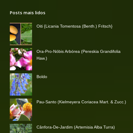
Posts mais lidos
Oiti {Licania Tomentosa (Benth.) Fritsch}
Ora-Pro-Nóbis Arbórea (Pereskia Grandifolia
Haw.)
Boldo
Pau-Santo (Kielmeyera Coriacea Mart. & Zucc.)
Cânfora-De-Jardim (Artemisia Alba Turra)