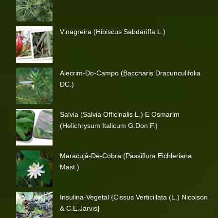
Vinagreira (Hibiscus Sabdariffa L.)
Alecrim-Do-Campo (Baccharis Dracunculifolia
DC.)
Salvia (Salvia Officinalis L.) E Osmarim
(Helichrysum Italicum G.Don F.)
Maracujá-De-Cobra (Passiflora Eichleriana
Mast.)
Insulina-Vegetal {Cissus Verticillata (L.) Nicolson
& C.E.Jarvis}