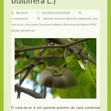
bulbifera L.)
by
julceia
6/17/2019 10:05:00 AM
0 comentários
alimento funcional
alimentos tradicionais
cará
cará do ar
cará moela
Dioscorea bulbifera
dioscoreacea
farinha
PANC
plantas alimentícias
O cará-do-ar é um parente próximo do cará comercial