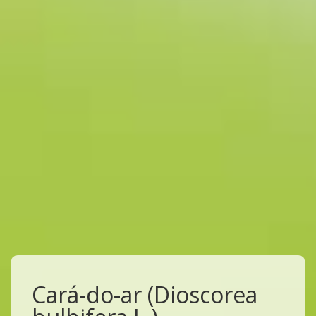
Cará-do-ar (Dioscorea